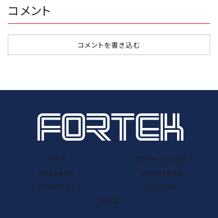
敷市にあります、有
都工芸繊維大学に
コンディショ
コメント
ームは、11月8日・
限会社ケイマックス
て株式会社アネブ
まりよくなく
9日に神戸大学にて
スピード様（）に設
ル様主催のダンパ
いつも以上に
開催されました六
備をお借りしてダイ
ー講習会に参加し
したりコース
甲祭で
ナパックによるパワ
ました。講習会で
しました。し
25Projectで製
ー計測と燃調セッ
は、まず数時間ほど
れでも、ベテ
作したマシンの
ティングを行いまし
車両運動やダンパ
先輩方は冒
コメントを書き込む
展...
た！！...
ーなどについて講
スムーズに走.
習し...
TEAM
FORMULA SAE
MESSAGE
SPONSORS
CONTACT
GALLERY
BLOG