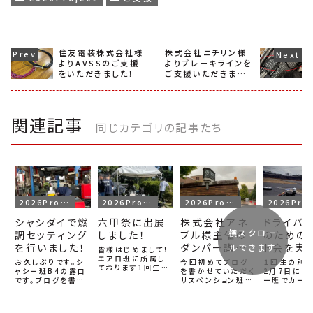
住友電装株式会社様
株式会社ニチリン様
よりAVSSのご支援
よりブレーキラインを
をいただきました！
ご支援いただきまし
た！
関連記事
同じカテゴリの記事たち
2026Project
2026Project
2026Project
2026P
シャシダイで燃
六甲祭に出展
株式会社アネ
ドライバ
横スクロー
調セッティング
しました！
ブル様主催の
のための
を行いました！
ダンパー講習
ト会を実
ルできます
皆様はじめまして！
エアロ班に所属し
会に参加しま
ました！
お久しぶりです。シ
今回初めてブログ
１回生の別役
ております1回生の
ャシー班B4の露口
した！
を書かせていただく
2月7日にド
野林です。この度初
です。ブログを書く
サスペンション班2
ー班でカート
めてブログを書くこ
のは4年振りになり
回の山田です。よろ
てきました！
とになりました。こ
ます。先日、11月7
しくお願いします。
特に気温の
れからよろしくお願
日（金）に岡山県倉
さる11月1日に京
だった上に
いいたします。弊チ