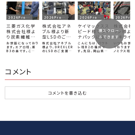
2026Project
2026Project
2026Project
2026P
三菱ガス化学
株式会社アネ
ケイマックスス
株式会社
横スクロー
株式会社様よ
ブル様より新
ピード様でダイ
リン様よ
り炭素繊維材
型LSDのご支
ナパックによる
ーキライ
ルできます
料をご支援い
援をいただき
セッティングを
支援いた
お世話になっており
株式会社アネブル
こんにちは、パワト
いつもお世
ただきました！
ます。エアロ班、新
ました！
様より、DREXLER
行いました！
レ班B2の福井で
ました！
ております。
B3の森です。この
のLSDのご支援を
す。先日、岡山県倉
ノミクス班、
度、三菱ガス化学株
賜り、協賛価格でご
敷市のケイマックス
貴です。この
式会社様よりプリプ
提供いただきまし
スピード様（）にて、
式会社ニチリ
レグをご支援いただ
た。誠にありがとう
ダイナパックをお借
り2026pro
きました。プリプレ
ございます。とりあ
りしてパワー計測＆
車両のため
コメント
グは、あらかじめ樹
えずつけてみた写
燃調セッティングを
ーキラインを
脂が含浸された炭
真リミテッドスリッ
行いました！今年度
いただきまし
素繊維材料であり、
プデフ（LSD)とは、
マシンとしては初の
式会社ニチ
高い強度と軽量性、
左右の駆動輪の回
シャシダイ。アドバ
は、自動車・
そして高い剛性を両
転差を適切に制御
イスをいただきなが
向けのブレ
立できる材料です。
することで、コーナ
ら、順調にセッティ
ースをはじめ
コメントを書き込む
そのため...
リング時...
ングが...
住宅...