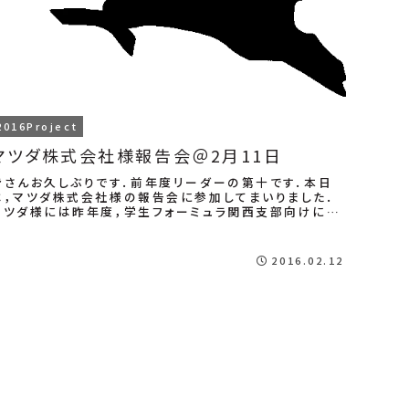
2016Project
マツダ株式会社様報告会＠2月11日
皆さんお久しぶりです．前年度リーダーの第十です．本日
は，マツダ株式会社様の報告会に参加してまいりました．
マツダ様には昨年度，学生フォーミュラ関西支部向けにド
ライビング講習会を開催していただきました，ま...
2016.02.12