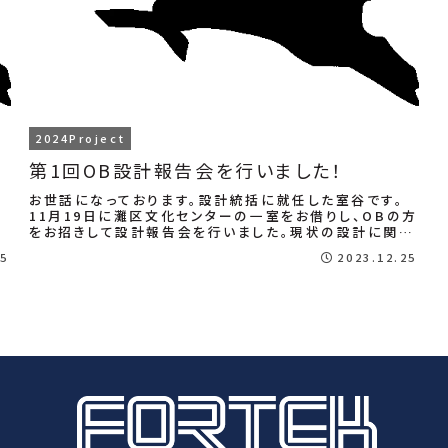
2024Project
第1回OB設計報告会を行いました！
.
お世話になっております。設計統括に就任した室谷です。
11月19日に灘区文化センターの一室をお借りし、OBの方
をお招きして設計報告会を行いました。現状の設計に関し
て、様々なご意見を頂き非常に充実した会と...
25
2023.12.25