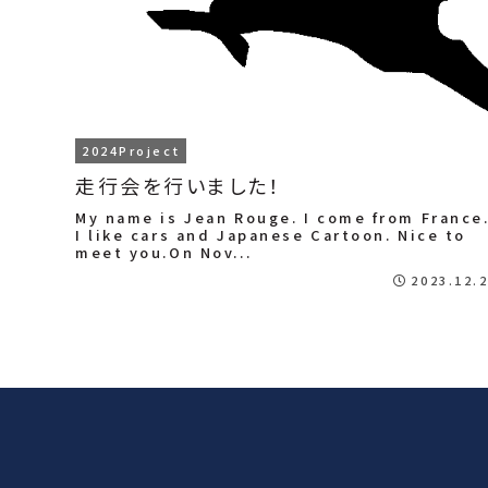
2024Project
走行会を行いました！
My name is Jean Rouge. I come from France
I like cars and Japanese Cartoon. Nice to
meet you.On Nov...
2023.12.