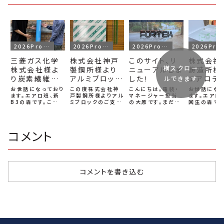
2026Project
2026Project
2026Project
2026P
三菱ガス化学
株式会社神戸
このサイト、リ
株式会社
横スクロー
株式会社様よ
製鋼所様より
ニューアルしま
鋳造所様
り炭素繊維材
アルミブロック
した！
エアロデ
ルできます
料をご支援い
のご支援をい
ス用型を
お世話になっており
この度株式会社神
こんにちは。電装・
お世話にな
ただきました！
ます。エアロ班、新
ただきました！
戸製鋼所様よりアル
マネージャー担当
作いただ
ます。エアロ
B3の森です。この
ミブロックのご支援
の大原です。まだ一
回生の森です
した！
度、三菱ガス化学株
をいただきました。
回生なので19歳で
度、2026年
式会社様よりプリプ
いただいたアルミブ
す。若いですね。こ
project
レグをご支援いただ
ロックは今年度の
の度、12月初旬か
車両開発の
きました。プリプレ
アップライトやベル
ら始めていた
して、エアロ
コメント
グは、あらかじめ樹
クランクの製作に
FORTEK HPリニ
ス製作用の
脂が含浸された炭
使わせていただき
ューアルが一段落し
式会社木村
素繊維材料であり、
ます。毎年多くのア
ましたので、ご報告
様にご製作
高い強度と軽量性、
ルミブロックをご支
させていただきま
きました。木
そして高い剛性を両
援いただき、弊チー
す。サイトがなかな
所様は、静岡
立できる材料です。
ム一同大変喜んで
か触りにくい
点に鋳造技
コメントを書き込む
そのため...
おります。この度...
FORTEKだっ
心としたも
た...
く...