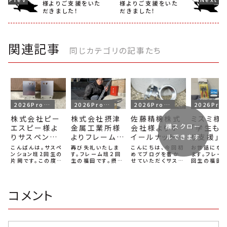
様よりご支援をいた
様よりご支援をいた
だきました！
だきました！
関連記事
同じカテゴリの記事たち
2026Project
2026Project
2026Project
2026P
株式会社ピー
株式会社摂津
佐藤精機株式
ミスミ様
横スクロー
エスピー様よ
金属工業所様
会社様よりホ
「学生も
りサスペンショ
よりフレームパ
イールナットを
り支援」
ルできます
ンブラケットを
イプのご支援
ご製作いただ
だきまし
こんばんは。サスペ
再び失礼いたしま
こんにちは、今回初
お世話にな
ご支援いただ
ンション班2回生の
をいただきまし
す。フレーム班２回
きました！
めてブログを書か
ます。フレー
片岡です。この度、
生の福田です。摂津
せていただくサスペ
回生の福田で
きました！
た！
株式会社ピーエス
金属様より、フレー
ンション班1回生の
スミ様より、
ピー様より
ムパイプのご支援を
片岡です。よろしく
のづくり支援
2026projectに
いただきました。あ
お願いします。この
5万円分の製
向けた車両のため
りがとうございま
度、佐藤精機株式会
支援いただ
コメント
のサスペンションの
す。先日いただいた
社様より
た。ありがと
支持金具（ブラケッ
パイプは、レーザー
2026project車
います！いた
ト）をご支援してい
カットによって非常
両のためのホイー
支援は、ベア
ただきました。株式
に高い精度で加工
ルナットを製作して
やワッシャー
会社ピーエスピー
されており、本日実
いただきました。佐
車両製作に
様は、大阪府東大阪
際にパイプを組んで
藤精機株式会社様
部品の購入