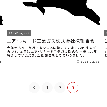
2017Project
エア・リキード工業ガス株式会社様報告会
阪
今年がもう一か月もないことに驚いています。2回生の竹
内です。本日はエア・リキード工業ガス株式会社様にお邪
々
魔させていただき、活動報告をしてまいりました。
03
2016.12.02
1
2
3
前
へ