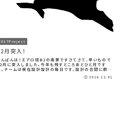
2017Project
12月突入！
こんばんは！エアロ班B2の南家ですさてさて、早いもので
12月に突入しました。今年も残すところあとひと月です
ね。チームは現在設計設計の毎日です。設計の合間に飲む
コーヒーはどうしてこんなに美味しいのでしょ...
2016.12.01